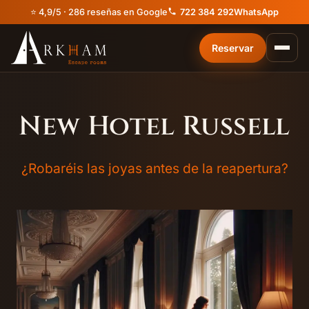
⭐ 4,9/5 · 286 reseñas en Google
722 384 292
WhatsApp
Reservar
New Hotel Russell
¿Robaréis las joyas antes de la reapertura?